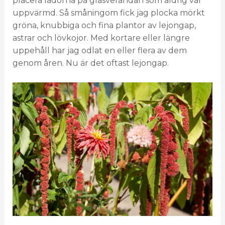
placera lådorna på glasverandan som aldrig var
uppvärmd. Så småningom fick jag plocka mörkt
gröna, knubbiga och fina plantor av lejongap,
astrar och lövkojor. Med kortare eller längre
uppehåll har jag odlat en eller flera av dem
genom åren. Nu är det oftast lejongap.